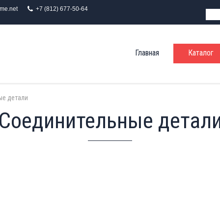
ime.net
+7 (812) 677-50-64
Главная
Каталог
ые детали
Соединительные детал
Врезные хомуты
Фасонные издели