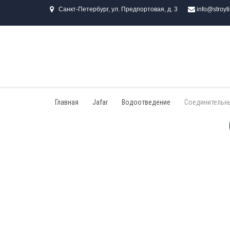
Санкт-Петербург, ул. Предпортовая, д. 3
info@stroyt
Главная
Jafar
Водоотведение
Соединительн
Фланцы и муфты